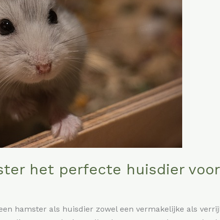
r het perfecte huisdier voor 
 een hamster als huisdier zowel een vermakelijke als verri