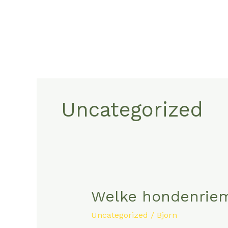
Skip
to
content
Uncategorized
Welke hondenriem 
Welke
hondenriem
Uncategorized
/
Bjorn
past