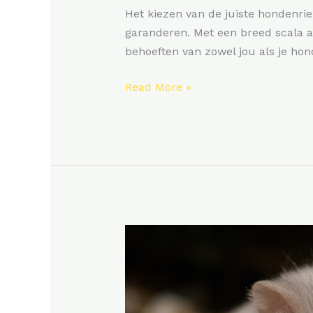
bij
Het kiezen van de juiste hondenrie
jouw
garanderen. Met een breed scala aa
viervoeter?
behoeften van zowel jou als je hon
Read More »
Waarom
een
hamster
het
perfecte