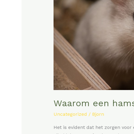
huisdier
voor
jou
kan
zijn
Waarom een hamste
Uncategorized
/
Bjorn
Het is evident dat het zorgen voor