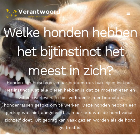
Skip
to
content
Welke honden hebben
het bijtinstinct het
meest in zich?
Honden zijn huisdieren, maar hebben ook hun eigen instinct.
Het instinct wat alle dieren hebben is dat ze moeten eten en
willen overleven. In het verleden zijn er bepaalde
hondenrassen gefokt om te werken. Deze honden hebben een
gedrag wat niet aangeleerd is, maar iets wat de hond vanuit
zichzelf doet. Dit gedrag kan vaak gezien worden als de hond
gestrest is.