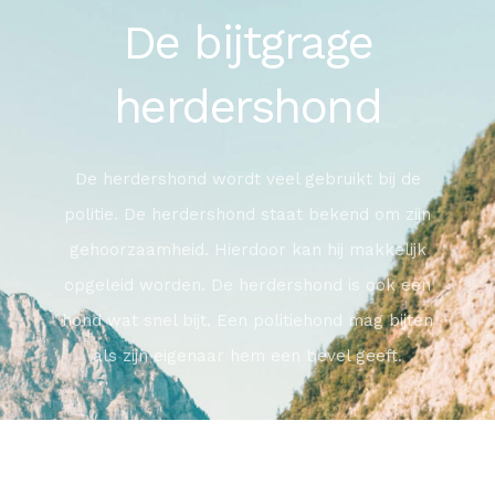
De bijtgrage
herdershond
De herdershond wordt veel gebruikt bij de
politie. De herdershond staat bekend om zijn
gehoorzaamheid. Hierdoor kan hij makkelijk
opgeleid worden. De herdershond is ook een
hond wat snel bijt. Een politiehond mag bijten
als zijn eigenaar hem een bevel geeft.