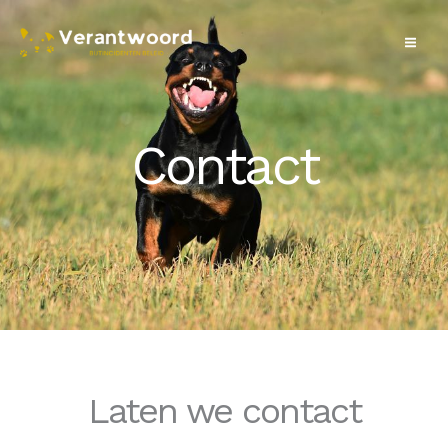
Skip
to
content
Contact
Laten we contact